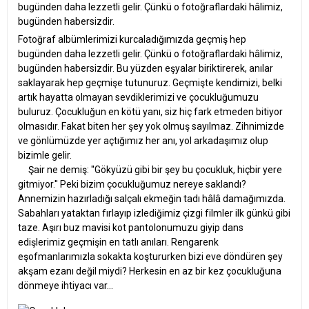
bugünden daha lezzetli gelir. Çünkü o fotoğraflardaki hâlimiz,
bugünden habersizdir.
Fotoğraf albümlerimizi kurcaladığımızda geçmiş hep
bugünden daha lezzetli gelir. Çünkü o fotoğraflardaki hâlimiz,
bugünden habersizdir. Bu yüzden eşyalar biriktirerek, anılar
saklayarak hep geçmişe tutunuruz. Geçmişte kendimizi, belki
artık hayatta olmayan sevdiklerimizi ve çocukluğumuzu
buluruz. Çocukluğun en kötü yanı, siz hiç fark etmeden bitiyor
olmasıdır. Fakat biten her şey yok olmuş sayılmaz. Zihnimizde
ve gönlümüzde yer açtığımız her anı, yol arkadaşımız olup
bizimle gelir.
Şair ne demiş: ''Gökyüzü gibi bir şey bu çocukluk, hiçbir yere
gitmiyor.'' Peki bizim çocukluğumuz nereye saklandı?
Annemizin hazırladığı salçalı ekmeğin tadı hâlâ damağımızda.
Sabahları yataktan fırlayıp izlediğimiz çizgi filmler ilk günkü gibi
taze. Aşırı buz mavisi kot pantolonumuzu giyip dans
edişlerimiz geçmişin en tatlı anıları. Rengarenk
eşofmanlarımızla sokakta koştururken bizi eve döndüren şey
akşam ezanı değil miydi? Herkesin en az bir kez çocukluğuna
dönmeye ihtiyacı var...