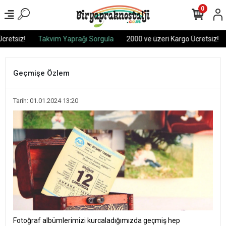
0
retsiz!
Takvim Yaprağı Sorgula
2000 ve üzeri Kargo Ücretsiz!
Geçmişe Özlem
Tarih: 01.01.2024 13:20
Fotoğraf albümlerimizi kurcaladığımızda geçmiş hep