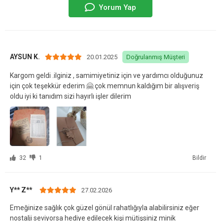
Yorum Yap
AYSUN K.
20.01.2025
Doğrulanmış Müşteri
Kargom geldi .ilginiz , samimiyetiniz için ve yardımcı olduğunuz
için çok teşekkür ederim 🤗 çok memnun kaldığım bir alışveriş
oldu iyi ki tanıdım sizi hayırlı işler dilerim
32
1
Bildir
Y** Z**
27.02.2026
Emeğinize sağlık çok güzel gönül rahatlığıyla alabilirsiniz eğer
nostalji seviyorsa hediye edilecek kişi mütişsiniz minik