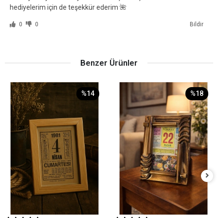
hediyelerim için de teşekkür ederim 🌺
0
0
Bildir
Benzer Ürünler
%14
%18