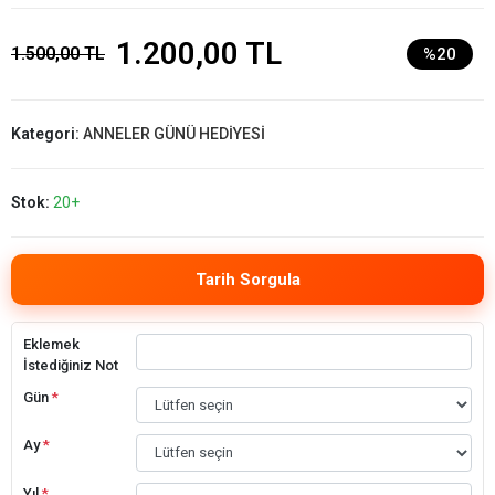
1.200,00 TL
1.500,00 TL
%20
Kategori:
ANNELER GÜNÜ HEDİYESİ
Stok:
20+
Tarih Sorgula
Eklemek
İstediğiniz Not
Gün
*
Ay
*
Yıl
*