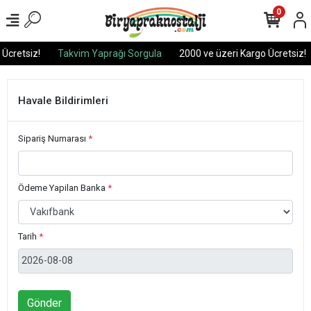
0
Ücretsiz!
Takvim Yaprağı Sorgula
2000 ve üzeri Kargo Ücretsiz!
Havale Bildirimleri
Sipariş Numarası
*
Ödeme Yapilan Banka
*
Tarih
*
Gönder