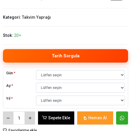
Kategori:
Takvim Yaprağı
Stok:
20+
Tarih Sorgula
Gün
*
Ay
*
Yıl
*
Sepete Ekle
Hemen Al
Favorilerime ekle