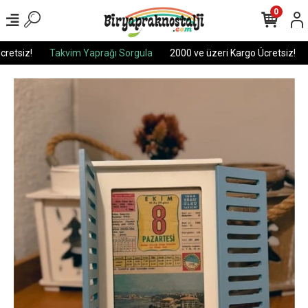
0
etsiz!
Takvim Yaprağı Sorgula
2000 ve üzeri Kargo Ücretsiz!
T